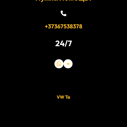
+37367538378
24/7
WhatsApp
Telegram
VW Ta
2005 © Трансфер из аэропорта Кишинева в Одессу, Киев,
Харьков, Европу, Приднестровье.
Наше кредо — Пунктуальность, Ответственность, Надежность!