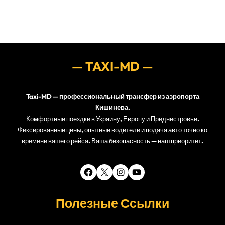
— TAXI-MD —
Taxi-MD
—
профессиональный трансфер из аэропорта
Кишинева
.
Комфортные поездки в Украину, Европу и Приднестровье.
Фиксированные цены, опытные водители и подача авто точно ко
времени вашего рейса. Ваша безопасность — наш приоритет.
Facebook
X
Instagram
YouTube
Полезные Ссылки